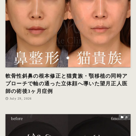
オ
エ
W
軟骨性斜鼻の根本修正と猫貴族・顎移植の同時ア
プローチで軸の通った立体顔へ導いた望月正人医
師の術後3ヶ月症例
July 29, 2026
鼻