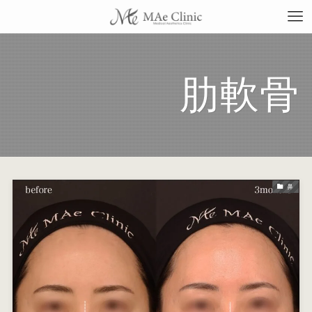
肋軟骨
TO
当
鼻
料
施
症
コ