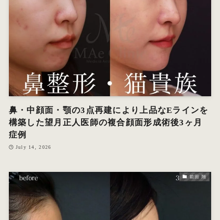
鼻・中顔面・顎の3点再建により上品なEラインを
構築した望月正人医師の複合顔面形成術後3ヶ月
症例
July 14, 2026
前田 翔