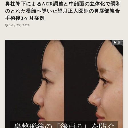
鼻柱降下によるACR調整と中顔面の立体化で調和
のとれた横顔へ導いた望月正人医師の鼻唇部複合
手術後3ヶ月症例
July 29, 2026
鼻