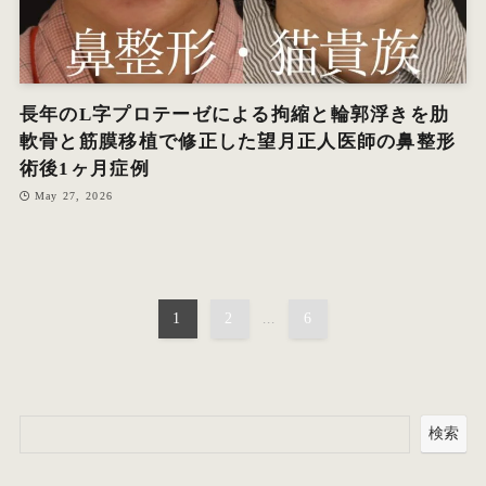
長年のL字プロテーゼによる拘縮と輪郭浮きを肋
軟骨と筋膜移植で修正した望月正人医師の鼻整形
術後1ヶ月症例
May 27, 2026
1
2
...
6
検索