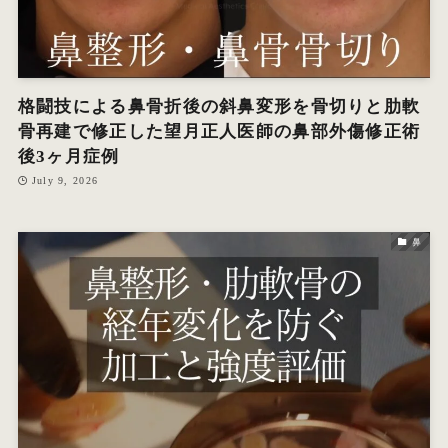
格闘技による鼻骨折後の斜鼻変形を骨切りと肋軟
骨再建で修正した望月正人医師の鼻部外傷修正術
後3ヶ月症例
July 9, 2026
鼻