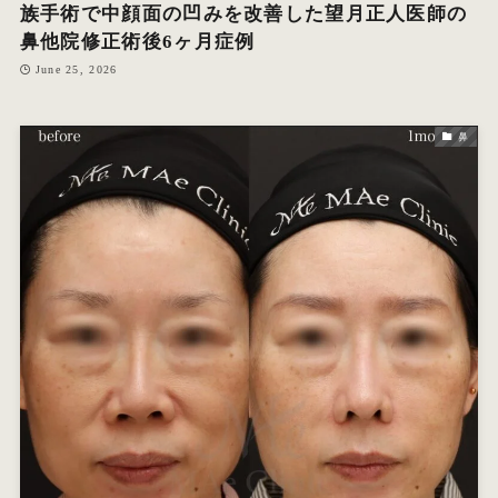
族手術で中顔面の凹みを改善した望月正人医師の
鼻他院修正術後6ヶ月症例
June 25, 2026
鼻