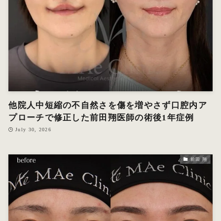
他院人中短縮の不自然さを傷を増やさず口腔内ア
プローチで修正した前田翔医師の術後1年症例
July 30, 2026
前田 翔