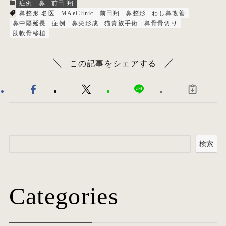
症例
鼻
前田 翔
鼻整形 名医
MAeClinic
前田翔
鼻整形
わし鼻改善
鼻中隔延長
症例
鼻尖形成
猫貴族手術
鼻骨骨切り
肋軟骨移植
この記事をシェアする
検索
Categories