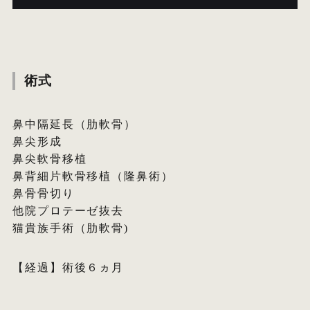
術式
鼻中隔延長（肋軟骨）
鼻尖形成
鼻尖軟骨移植
鼻背細片軟骨移植（隆鼻術）
鼻骨骨切り
他院プロテーゼ抜去
猫貴族手術（肋軟骨)
【経過】術後６ヵ月