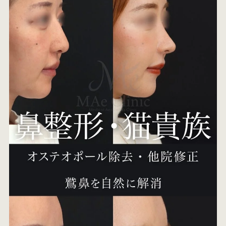
オ
エ
W