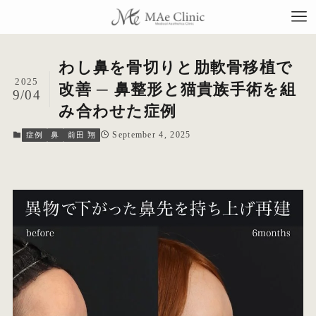
わし鼻を骨切りと肋軟骨移植で
2025
改善 ─ 鼻整形と猫貴族手術を組
9/04
み合わせた症例
TO
September 4, 2025
症例
鼻
前田 翔
当
料
施
症
コ