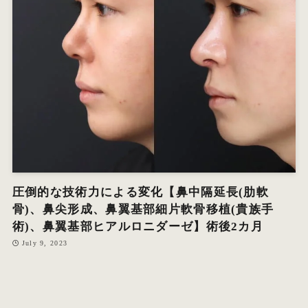
オ
エ
W
圧倒的な技術力による変化【鼻中隔延長(肋軟
骨)、鼻尖形成、鼻翼基部細片軟骨移植(貴族手
術)、鼻翼基部ヒアルロニダーゼ】術後2カ月
July 9, 2023