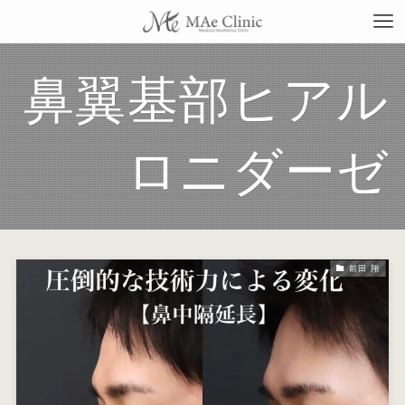
鼻翼基部ヒアル
TO
ロニダーゼ
当
料
前田 翔
施
症
コ