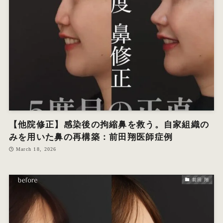
オ
エ
W
【他院修正】感染後の拘縮鼻を救う。自家組織の
みを用いた鼻の再構築：前田翔医師症例
March 18, 2026
前田 翔