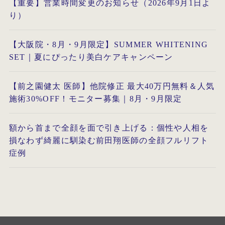
【重要】営業時間変更のお知らせ（2026年9月1日よ
り）
【大阪院・8月・9月限定】SUMMER WHITENING
SET｜夏にぴったり美白ケアキャンペーン
【前之園健太 医師】他院修正 最大40万円無料＆人気
施術30%OFF！モニター募集｜8月・9月限定
額から首まで全顔を面で引き上げる：個性や人相を
損なわず綺麗に馴染む前田翔医師の全顔フルリフト
症例