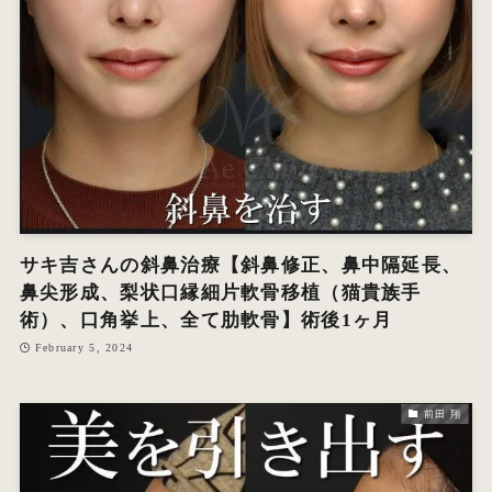
サキ吉さんの斜鼻治療【斜鼻修正、鼻中隔延長、
鼻尖形成、梨状口縁細片軟骨移植（猫貴族手
術）、口角挙上、全て肋軟骨】術後1ヶ月
February 5, 2024
前田 翔