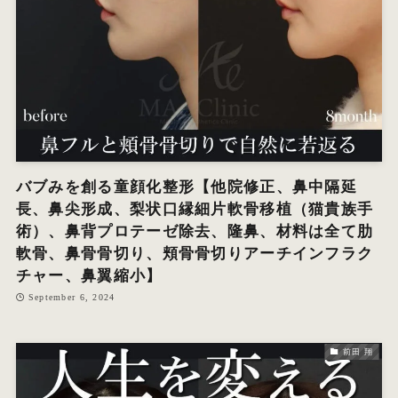
バブみを創る童顔化整形【他院修正、鼻中隔延
長、鼻尖形成、梨状口縁細片軟骨移植（猫貴族手
術）、鼻背プロテーゼ除去、隆鼻、材料は全て肋
軟骨、鼻骨骨切り、頬骨骨切りアーチインフラク
チャー、鼻翼縮小】
September 6, 2024
前田 翔