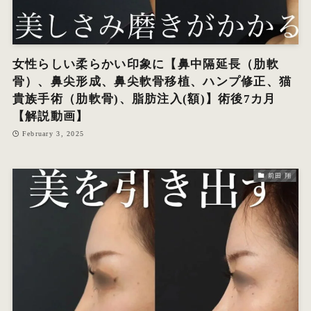
女性らしい柔らかい印象に【鼻中隔延長（肋軟
骨）、鼻尖形成、鼻尖軟骨移植、ハンプ修正、猫
貴族手術（肋軟骨)、脂肪注入(額)】術後7カ月
【解説動画】
February 3, 2025
前田 翔