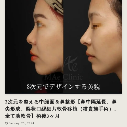
3次元を整える中顔面＆鼻整形【鼻中隔延長、鼻
尖形成、梨状口縁細片軟骨移植（猫貴族手術）、
全て肋軟骨】術後3ヶ月
January 25, 2024