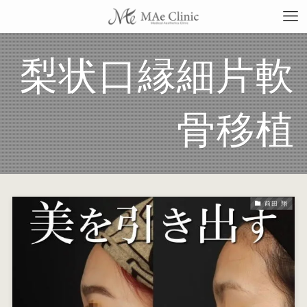
梨状口縁細片軟
TO
骨移植
当
料
前田 翔
施
症
コ