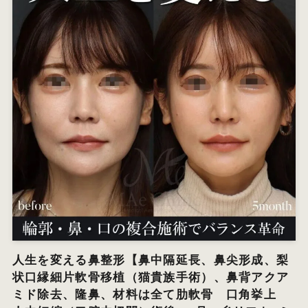
人生を変える鼻整形【鼻中隔延長、鼻尖形成、梨
状口縁細片軟骨移植（猫貴族手術）、鼻背アクア
ミド除去、隆鼻、材料は全て肋軟骨 口角挙上