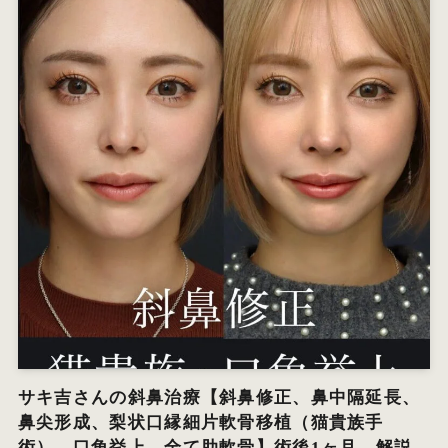
サキ吉さんの斜鼻治療【斜鼻修正、鼻中隔延長、
鼻尖形成、梨状口縁細片軟骨移植（猫貴族手
術）、口角挙上、全て肋軟骨】術後1ヶ月 解説