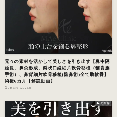
元々の素材を活かして美しさを引き出す【鼻中隔
延長、鼻尖形成、梨状口縁細片軟骨移植（猫貴族
手術）、鼻背細片軟骨移植(隆鼻術)全て肋軟骨】
術後6カ月【解説動画】
January 12, 2025
前田 翔