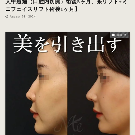
人中短縮（口腔内切開）術後5ヶ月、糸リフト+ミ
ニフェイスリフト術後1ヶ月】
August 31, 2024
前田 翔