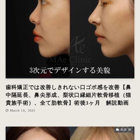
オ
エ
W
歯科矯正では改善しきれない口ゴボ感を改善【鼻
中隔延長、鼻尖形成、梨状口縁細片軟骨移植（猫
貴族手術）、全て肋軟骨】術後3ヶ月 解説動画
March 16, 2025
前田 翔