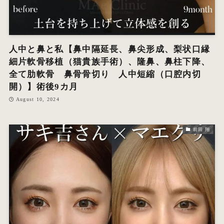
人中と鼻と私【鼻中隔延長、鼻尖形成、梨状口縁
細片軟骨移植（猫貴族手術）、隆鼻、鼻柱下降、
全て肋軟骨 鼻骨骨切り 人中短縮（口腔内切
開）】術後9カ月
August 10, 2024
前田 翔