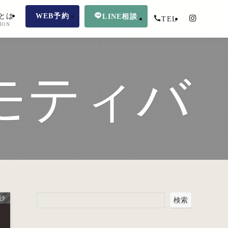
とは
WEB予約
LINE相談
TEL
ION
モティバ
里沙
検索