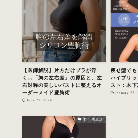
【医師解説】片方だけブラが浮
痩せ型でも
く…「胸の左右差」の原因と、左
ハイブリッ
右対称の美しいバストに整えるオ
スト：木下
ーダーメイド豊胸術
January 22,
June 22, 2026
木下 恵里沙