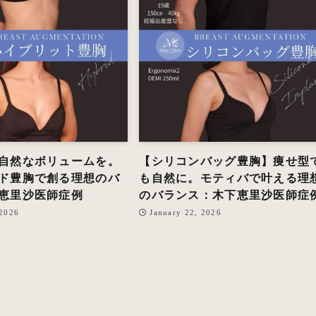
自然なボリュームを。
【シリコンバッグ豊胸】痩せ型
ド豊胸で創る理想のバ
も自然に。モティバで叶える理
恵里沙医師症例
のバランス：木下恵里沙医師症
 2026
January 22, 2026