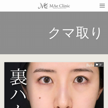
クマ取り
TO
当
目
料
施
症
コ