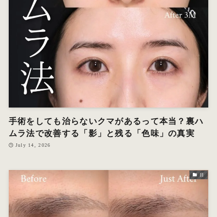
オ
エ
W
手術をしても治らないクマがあるって本当？裏ハ
ムラ法で改善する「影」と残る「色味」の真実
July 14, 2026
目