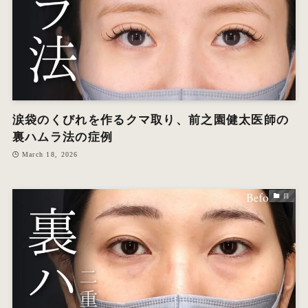
涙袋のくびれを作るクマ取り、前之園健太医師の
裏ハムラ法の症例
March 18, 2026
目