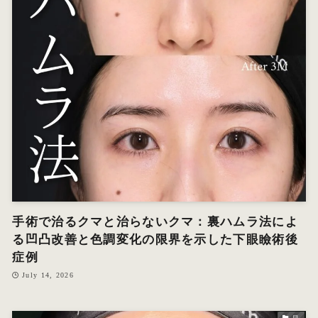
手術で治るクマと治らないクマ：裏ハムラ法によ
る凹凸改善と色調変化の限界を示した下眼瞼術後
症例
July 14, 2026
目