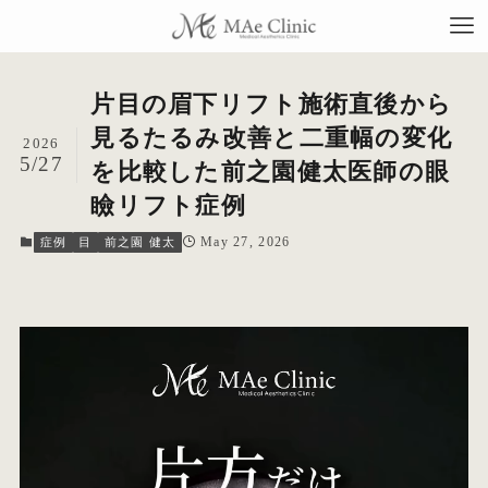
片目の眉下リフト施術直後から
見るたるみ改善と二重幅の変化
2026
5/27
を比較した前之園健太医師の眼
TO
瞼リフト症例
当
May 27, 2026
症例
目
前之園 健太
料
施
症
コ