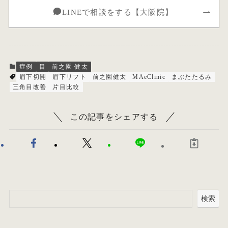
LINEで相談をする【大阪院】
症例
目
前之園 健太
眉下切開
眉下リフト
前之園健太
MAeClinic
まぶたたるみ
三角目改善
片目比較
この記事をシェアする
検索