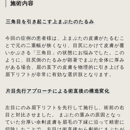
施術内容
三角目を引き起こす上まぶたのたるみ
今回の症例の患者様は、上まぶたの皮膚がたるむこ
とで元の二重幅が狭くなり、目尻にかけて皮膚が覆
いかぶさる「三角目」の状態にお悩みでした。この
ように、目尻側のたるみが顕著でまぶた全体に厚み
がある場合、眉の直下の皮膚を物理的に引き上げる
眉下リフトが非常に有効な選択肢となります。
片目先行アプローチによる術直後の構造変化
左目にのみ眉下リフトを先行して施行し、術前の右
目と対比させました。 まぶたの重みの原因となっ
ていた分厚い余剰皮膚を眉毛の下縁に沿って精密に
切除したことで、左目は術直後から劇的にまぶたが