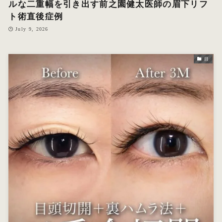
ルな二重幅を引き出す前之園健太医師の眉下リフ
ト術直後症例
July 9, 2026
目