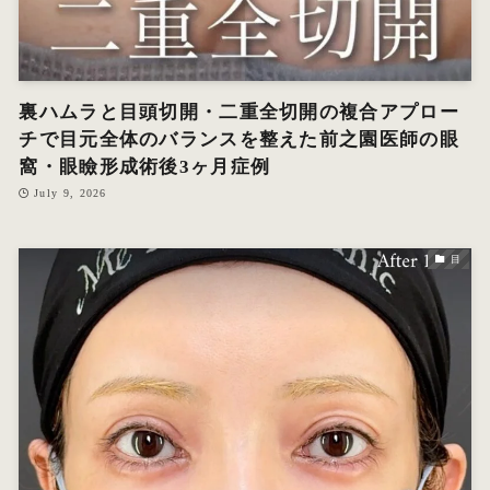
裏ハムラと目頭切開・二重全切開の複合アプロー
チで目元全体のバランスを整えた前之園医師の眼
窩・眼瞼形成術後3ヶ月症例
July 9, 2026
目