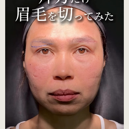
オ
エ
W