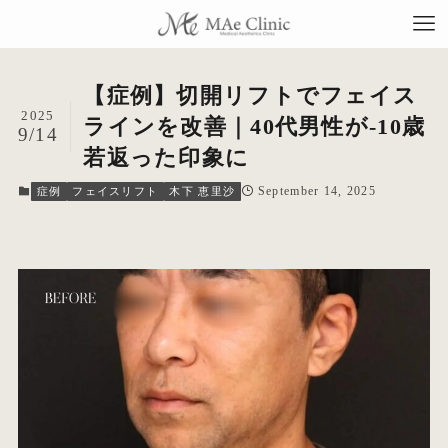
【症例】切開リフトでフェイス
2025
ラインを改善｜40代男性が-10歳
9/14
若返った印象に
TO
September 14, 2025
症例
フェイスリフト
木下 恵里沙
当
料
施
症
コ