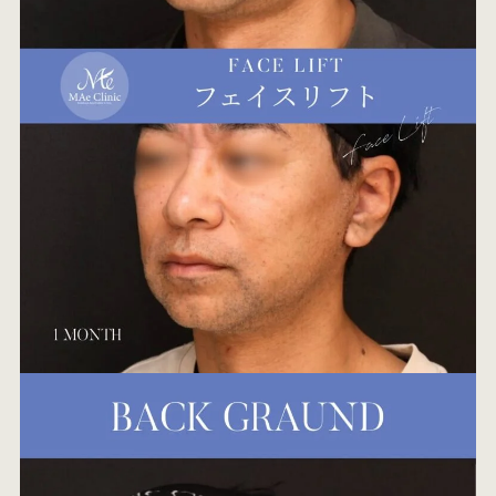
オ
エ
W