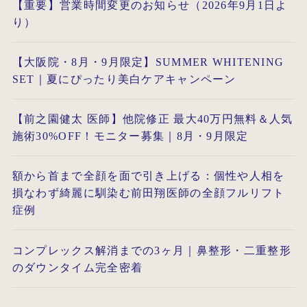
【重要】営業時間変更のお知らせ（2026年9月1日よ
り）
【大阪院・8月・9月限定】SUMMER WHITENING
SET｜夏にぴったり美白ケアキャンペーン
【前之園健太 医師】他院修正 最大40万円無料＆人気
施術30%OFF！モニター募集｜8月・9月限定
額から首まで全顔を面で引き上げる：個性や人相を
損なわず綺麗に馴染む前田翔医師の全顔フルリフト
症例
コンプレックス解消までの3ヶ月｜鼻整形・二重整形
のダウンタイム完全密着