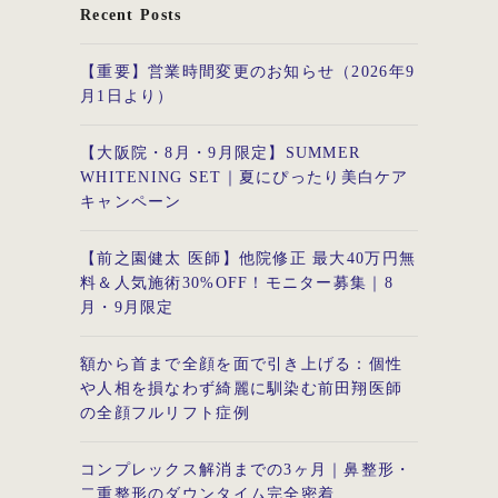
Recent Posts
【重要】営業時間変更のお知らせ（2026年9
月1日より）
【大阪院・8月・9月限定】SUMMER
WHITENING SET｜夏にぴったり美白ケア
キャンペーン
【前之園健太 医師】他院修正 最大40万円無
料＆人気施術30%OFF！モニター募集｜8
月・9月限定
額から首まで全顔を面で引き上げる：個性
や人相を損なわず綺麗に馴染む前田翔医師
の全顔フルリフト症例
コンプレックス解消までの3ヶ月｜鼻整形・
二重整形のダウンタイム完全密着