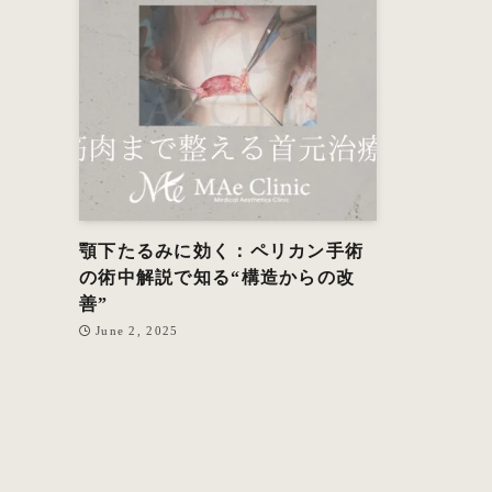
顎下たるみに効く：ペリカン手術
の術中解説で知る“構造からの改
善”
June 2, 2025