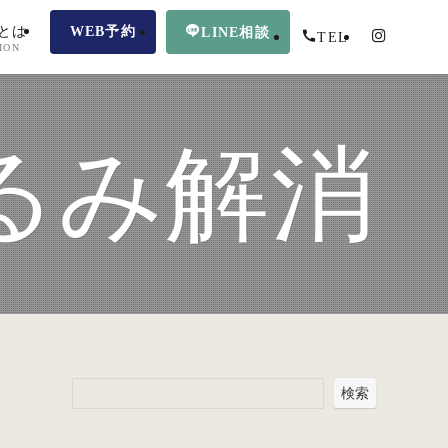
とは
WEB予約
LINE相談
TEL
ION
るみ解消
検索