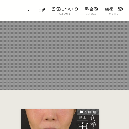
当院について
料金表
施術一覧
TOP
ABOUT
PRICE
MENU
前田 翔