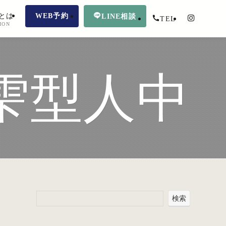
とは
WEB予約
LINE相談
TEL
ION
雫型人中
検索