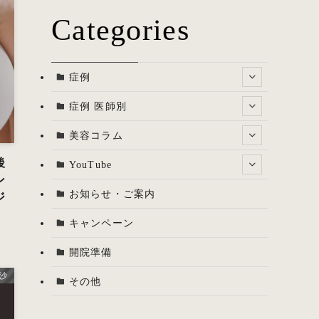
Categories
症例
症例 医師別
美容コラム
後
YouTube
ン
お知らせ・ご案内
ジ
キャンペーン
開院準備
里沙
その他