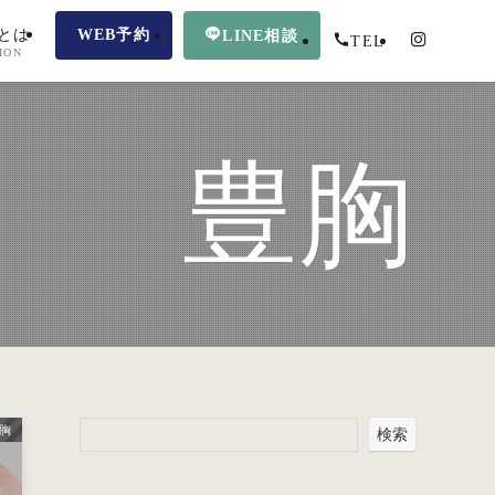
とは
WEB予約
LINE相談
TEL
ION
豊胸
胸
検索