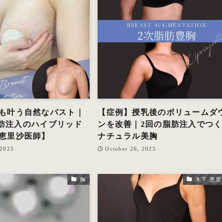
も叶う自然なバスト｜
【症例】授乳後のボリュームダ
×脂肪注入のハイブリッド
ンを改善｜2回の脂肪注入でつ
恵里沙医師】
ナチュラル美胸
 2025
October 26, 2025
胸
木下 恵