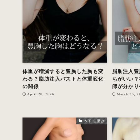
体重が増減すると豊胸した胸も変
脂肪注入豊
わる？脂肪注入バストと体重変化
ちがいい？
の関係
師が分かり
April 20, 2026
March 25, 2
木下 恵里沙