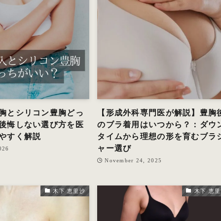
胸とシリコン豊胸どっ
【形成外科専門医が解説】豊胸
後悔しない選び方を医
のブラ着用はいつから？：ダウ
やすく解説
タイムから理想の形を育むブラ
ャー選び
026
November 24, 2025
木下 恵里沙
木下 恵