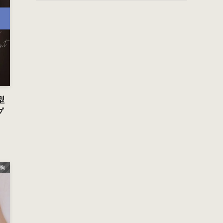
型
プ
胸