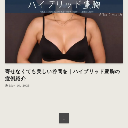
オ
エ
W
寄せなくても美しい谷間を｜ハイブリッド豊胸の
症例紹介
May 16, 2025
1