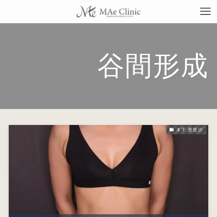
谷間形成
TO
当
木下 恵里沙
料
施
症
コ