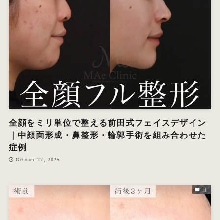
オ
エ
W
全顔をミリ単位で整える前田式フェイスデザイン
｜中顔面形成・鼻整形・輪郭手術を組み合わせた
症例
October 27, 2025
目