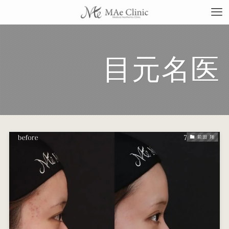
目元名医
TO
当
前田 翔
料
施
症
コ