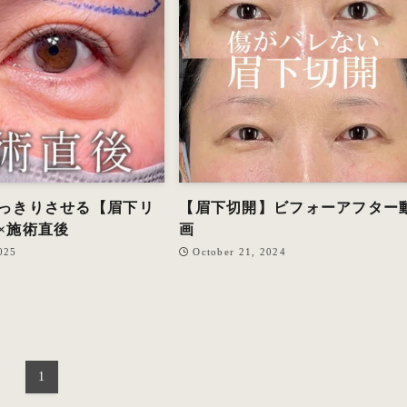
っきりさせる【眉下リ
【眉下切開】ビフォーアフター
×施術直後
画
025
October 21, 2024
1