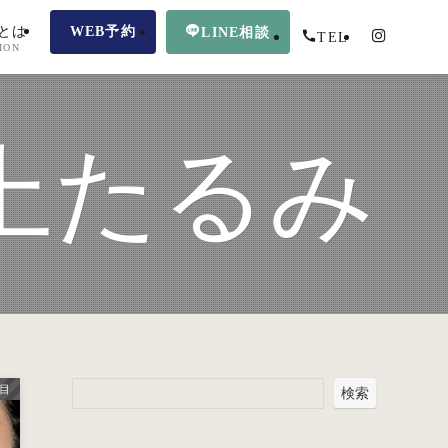
とは
WEB予約
LINE相談
TEL
ION
上たるみ
目
検索