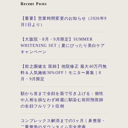
Recent Posts
【重要】営業時間変更のお知らせ（2026年9
月1日より）
【大阪院・8月・9月限定】SUMMER
WHITENING SET｜夏にぴったり美白ケア
キャンペーン
【前之園健太 医師】他院修正 最大40万円無
料＆人気施術30%OFF！モニター募集｜8
月・9月限定
額から首まで全顔を面で引き上げる：個性
や人相を損なわず綺麗に馴染む前田翔医師
の全顔フルリフト症例
コンプレックス解消までの3ヶ月｜鼻整形・
二重整形のダウンタイム完全密着