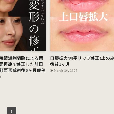
短縮過剰切除による閉
口唇拡大/M字リップ修正(上のみ
元再建で修正した前田
術後1ヶ月
顔面形成術後6ヶ月症例
March 26, 2025
26
1