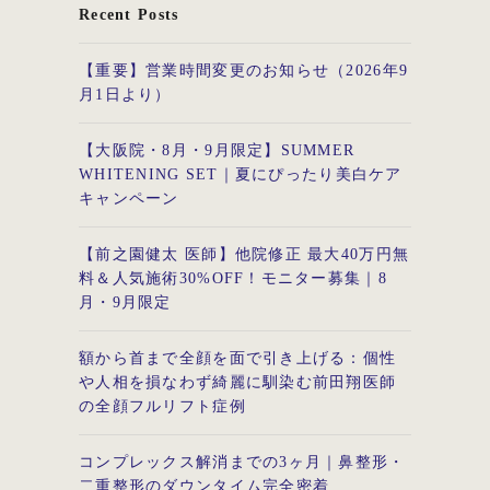
Recent Posts
【重要】営業時間変更のお知らせ（2026年9
月1日より）
【大阪院・8月・9月限定】SUMMER
WHITENING SET｜夏にぴったり美白ケア
キャンペーン
【前之園健太 医師】他院修正 最大40万円無
料＆人気施術30%OFF！モニター募集｜8
月・9月限定
額から首まで全顔を面で引き上げる：個性
や人相を損なわず綺麗に馴染む前田翔医師
の全顔フルリフト症例
コンプレックス解消までの3ヶ月｜鼻整形・
二重整形のダウンタイム完全密着