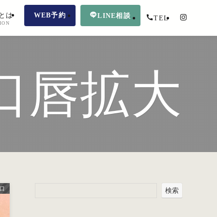
とは
WEB予約
LINE相談
TEL
ION
口唇拡大
口
検索