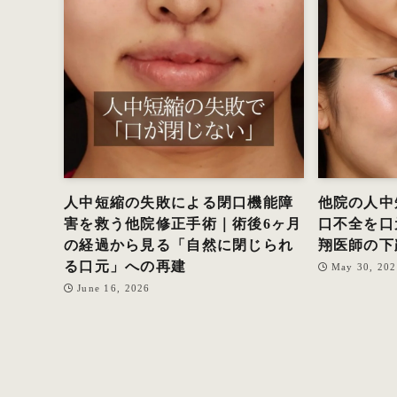
人中短縮の失敗による閉口機能障
他院の人中
害を救う他院修正手術｜術後6ヶ月
口不全を口
の経過から見る「自然に閉じられ
翔医師の下
る口元」への再建
May 30, 20
June 16, 2026