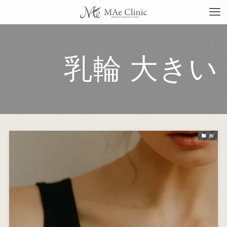
乳輪 大きい
TO
当
胸
料
施
症
コ