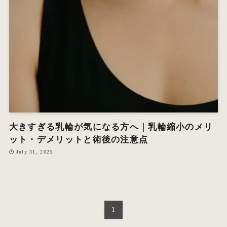
オ
エ
W
大きすぎる乳輪が気になる方へ｜乳輪縮小のメリ
ット・デメリットと術後の注意点
July 31, 2025
1