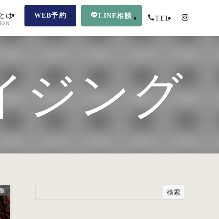
とは
WEB予約
LINE相談
TEL
ION
イジング
酸
検索