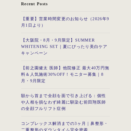
Recent Posts
【重要】営業時間変更のお知らせ（2026年9
月1日より）
【大阪院・8月・9月限定】SUMMER
WHITENING SET｜夏にぴったり美白ケア
キャンペーン
【前之園健太 医師】他院修正 最大40万円無
料＆人気施術30%OFF！モニター募集｜8
月・9月限定
額から首まで全顔を面で引き上げる：個性
や人相を損なわず綺麗に馴染む前田翔医師
の全顔フルリフト症例
コンプレックス解消までの3ヶ月｜鼻整形・
二重整形のダウンタイム完全密着