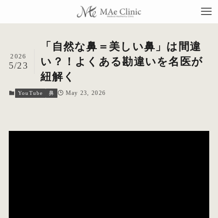
「自然な鼻＝美しい鼻」は間違
2026
い？！よくある勘違いを名医が
5/23
紐解く
TO
May 23, 2026
YouTube
鼻
当
料
施
症
コ