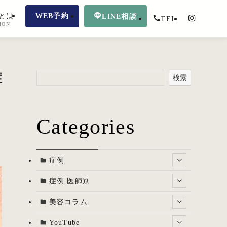
とは
WEB予約
LINE相談
TEL
ION
症
検索
Categories
症例
症例 医師別
美容コラム
YouTube