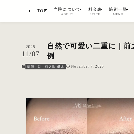
当院について
料金表
施術一覧
TOP
ABOUT
PRICE
MENU
自然で可愛い二重に｜前
2025
11/07
例
November 7, 2025
症例
目
前之園 健太