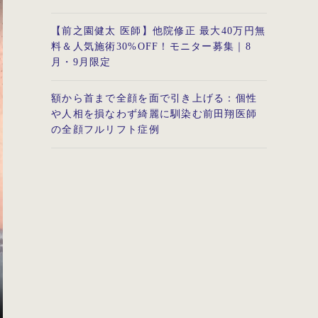
【前之園健太 医師】他院修正 最大40万円無
料＆人気施術30%OFF！モニター募集｜8
月・9月限定
額から首まで全顔を面で引き上げる：個性
や人相を損なわず綺麗に馴染む前田翔医師
の全顔フルリフト症例