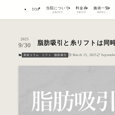
当院について
料金表
施術一覧
TOP
ABOUT
PRICE
MENU
2025
脂肪吸引と糸リフトは同
9/30
March 15, 2025
Septembe
美容コラム
リフト
脂肪吸引