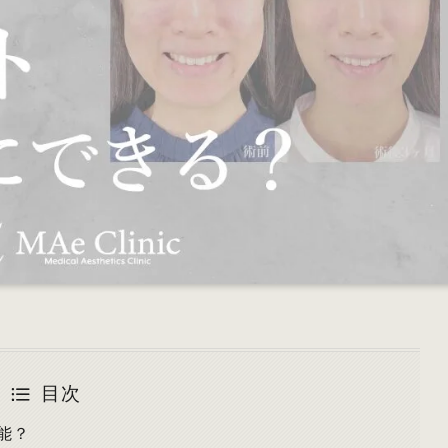
目次
能？