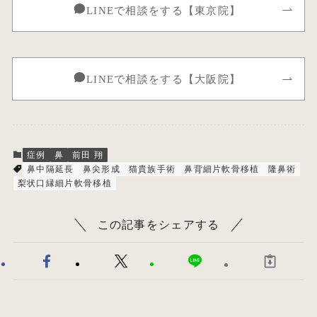
LINEで相談をする【東京院】
LINEで相談をする【大阪院】
症例
鼻
前田 翔
鼻中隔延長
鼻尖形成
猫貴族手術
鼻背細片軟骨移植
隆鼻術
梨状口縁細片軟骨移植
この記事をシェアする