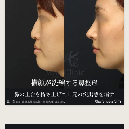
オ
エ
W