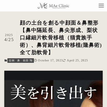
顔の土台を創る中顔面＆鼻整形
【鼻中隔延長、鼻尖形成、梨状
2025
口縁細片軟骨移植（猫貴族手
4/25
TO
術）、鼻背細片軟骨移植(隆鼻術)
全て肋軟骨】
当
October 17, 2023
April 25, 2025
症例
鼻
前田 翔
料
施
症
コ