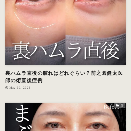
オ
エ
W
裏ハムラ直後の腫れはどれぐらい？前之園健太医
師の術直後症例
May 30, 2026
目