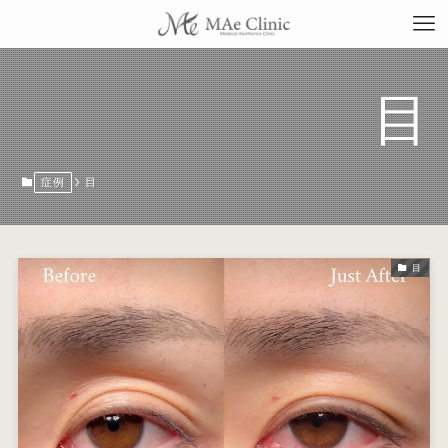
目
TO
症例
目
当
目
料
施
症
コ