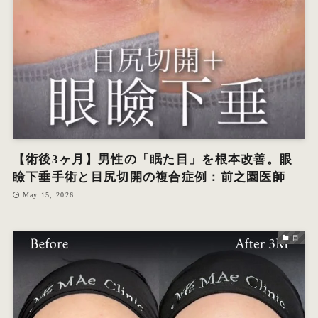
【術後3ヶ月】男性の「眠た目」を根本改善。眼
瞼下垂手術と目尻切開の複合症例：前之園医師
May 15, 2026
目