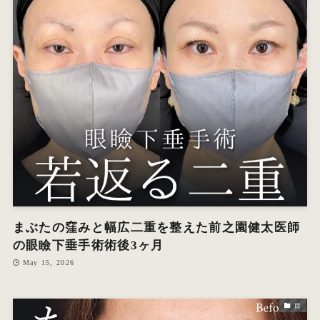
まぶたの窪みと幅広二重を整えた前之園健太医師
の眼瞼下垂手術術後3ヶ月
May 15, 2026
目