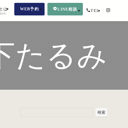
とは
WEB予約
LINE相談
TEL
ION
下たるみ
検索