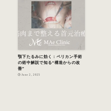
顎下たるみに効く：ペリカン手術
の術中解説で知る“構造からの改
善”
June 2, 2025