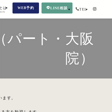
とは
WEB予約
LINE相談
TEL
ION
ュ（パート・大阪
院）
います。
える方を歓迎します。