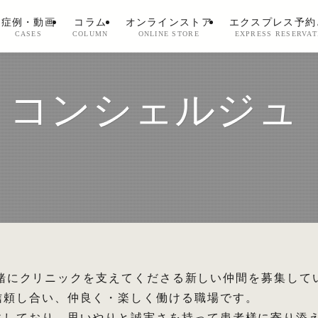
症例・動画
コラム
オンラインストア
エクスプレス予約
CASES
COLUMN
ONLINE STORE
EXPRESS RESERVAT
IT：コンシェルジ
在、一緒にクリニックを支えてくださる新しい仲間を募集して
信頼し合い、仲良く・楽しく働ける職場です。
にしており、思いやりと誠実さを持って患者様に寄り添