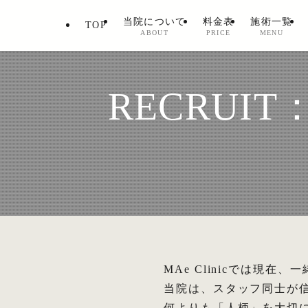
当院について
料金表
施術一覧
TOP
ABOUT
PRICE
MENU
RECRU
MAe Clinicでは現
当院は、スタッフ同士が
何よりも「人柄」を大切