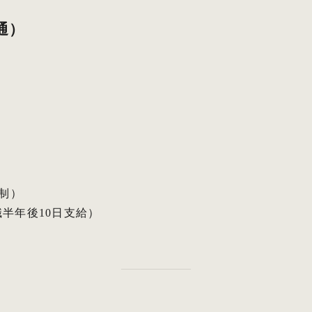
通）
ト制）
半年後10日支給）