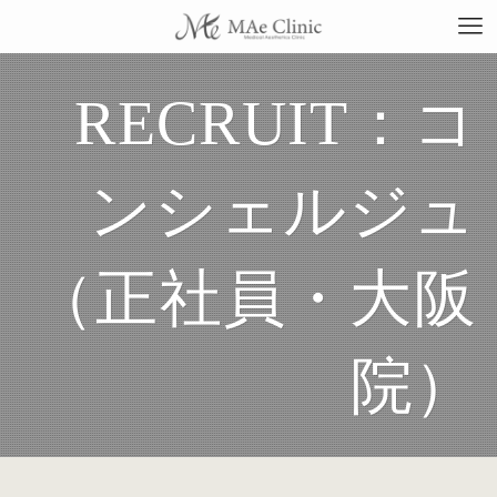
RECRUIT：コ
TO
ンシェルジュ
当
（正社員・大阪
料
院）
施
症
コ