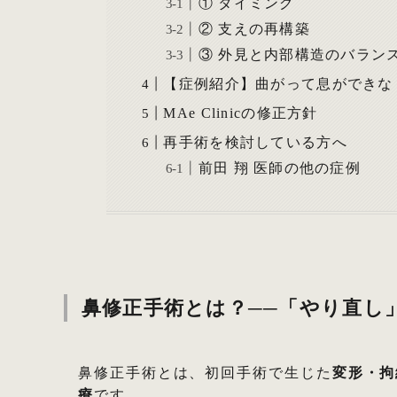
① タイミング
② 支えの再構築
③ 外見と内部構造のバラン
【症例紹介】曲がって息ができな
MAe Clinicの修正方針
再手術を検討している方へ
前田 翔 医師の他の症例
鼻修正手術とは？──「やり直し
鼻修正手術とは、初回手術で生じた
変形・拘
療
です。