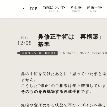
当院について
料金表
施術一覧
TOP
ABOUT
PRICE
MENU
鼻修正手術は「再構築」
2025
12/08
基準
October 18, 2025
December 8
美容コラム
鼻
他院修正
鼻の手術を受けたあとに「思っていた形と違
ません。
こうした“修正”のご相談は年々増加してい
そのものを再構築する再建手術
です。
瘢痕や変形のある状態で再びデザインを整え