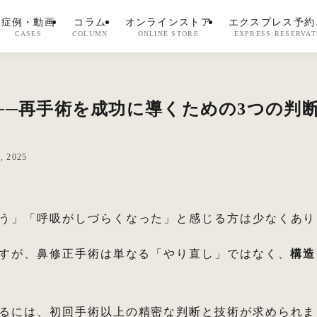
症例・動画
コラム
オンラインストア
エクスプレス予約
CASES
COLUMN
ONLINE STORE
EXPRESS RESERVAT
──再手術を成功に導くための3つの判
, 2025
う」「呼吸がしづらくなった」と感じる方は少なくあり
ますが、鼻修正手術は単なる「やり直し」ではなく、
構造
るには、初回手術以上の精密な判断と技術が求められま