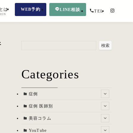
とは
WEB予約
LINE相談
TEL
ION
断
検索
Categories
症例
症例 医師別
美容コラム
YouTube