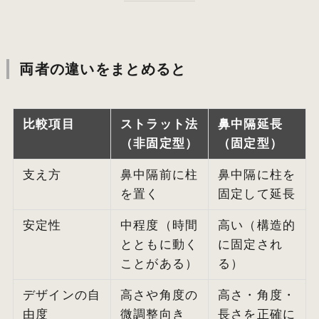
両者の違いをまとめると
比較項目
ストラット法
鼻中隔延長
（非固定型）
（固定型）
支え方
鼻中隔前に柱
鼻中隔に柱を
を置く
固定して延長
安定性
中程度（時間
高い（構造的
とともに動く
に固定され
ことがある）
る）
デザインの自
高さや角度の
高さ・角度・
由度
微調整向き
長さを正確に