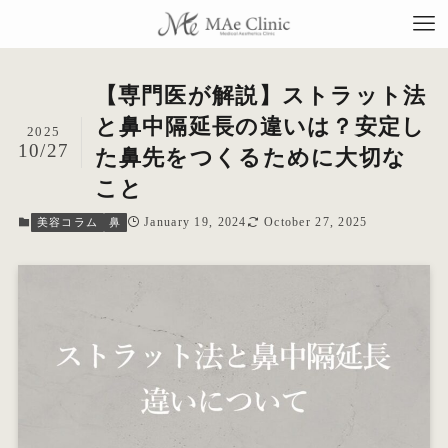
【専門医が解説】ストラット法
と鼻中隔延長の違いは？安定し
2025
10/27
た鼻先をつくるために大切な
TO
こと
当
January 19, 2024
October 27, 2025
美容コラム
鼻
料
施
症
コ