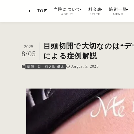
当院について
料金表
施術一覧
TOP
ABOUT
PRICE
MENU
目頭切開で大切なのは“デ
2025
8/05
による症例解説
August 5, 2025
症例
目
前之園 健太