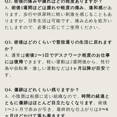
Q2. 術後の痛みや腫れはどの程度ありますか？
A.
術後1週間ほどは腫れや軽度の痛み、違和感
があ
ります。歩行や排尿時に軽い刺激を感じることもあ
りますが、日常生活は可能です。痛み止めを処方い
たしますので、必要に応じてご使用ください。
Q3. 術後はどのくらいで普段通りの生活に戻れます
か？
A. 通常は
術後2〜3日でデスクワーク程度のお仕事
には復帰
できます。軽い運動は2週間後から、性行
為や自転車・激しい運動などは
1ヶ月以降が目安
で
す。
Q4. 傷跡はどれくらい残りますか？
A. 小陰唇は粘膜に近い組織なので、
時間の経過と
ともに傷跡はほとんど目立たなくなります
。術後
1〜2ヶ月で赤みが引き、最終的な仕上がりは
3〜6
ヶ月ほどかけて落ち着きます
。