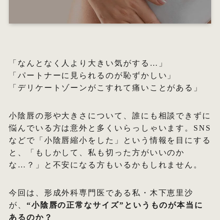
オ
エ
「なんとなく人より大きい気がする…」
「パートナーに見られるのが恥ずかしい」
W
「デリケートゾーンがこすれて痛いことがある」
小陰唇の形や大きさについて、誰にも相談できずに
悩んでいる方は意外と多くいらっしゃいます。SNS
などで「小陰唇縮小をした」という情報を目にする
と、「もしかして、私も切った方がいいのか
な…？」と不安になる方もいるかもしれません。
今回は、形成外科専門医である私・木下恵里沙
が、
“小陰唇の正常なサイズ”というものが本当に
あるのか？