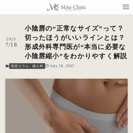
小陰唇の“正常なサイズ”って？
切ったほうがいいラインとは？
2025
7/18
形成外科専門医が“本当に必要な
TO
小陰唇縮小”をわかりやすく解説
当
July 18, 2025
美容コラム
婦人科
料
施
症
コ