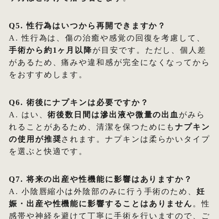
Q5. 性行為はいつから再開できますか？
A. 性行為は、傷の治癒や感覚の回復を考慮して、
手術から約1ヶ月以降
が目安です。ただし、個人差
があるため、痛みや違和感が完全になくなってから
をおすすめします。
Q6. 術後にナプキンは必要ですか？
A. はい、
術後数日間は滲出液や微量の出血
がみら
れることがあるため、清潔を保つためにも
ナプキン
の使用が推奨
されます。ナプキンは柔らかいタイプ
を選ぶと快適です。
Q7. 将来の出産や性機能に影響はありますか？
A. 小陰唇縮小は外陰部のみに行う手術のため、
妊
娠・出産や性機能に影響することはありません
。性
感帯や神経を避けて丁寧に手術を行いますので、ご