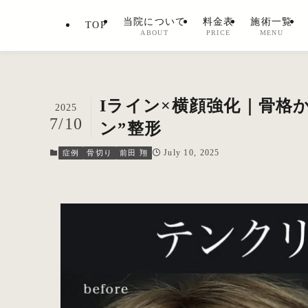
当院について
料金表
施術一覧
TOP
ABOUT
PRICE
MENU
Iライン×横顔強化｜骨格
2025
7/10
ン”整形
July 10, 2025
症例
骨切り
前田 翔