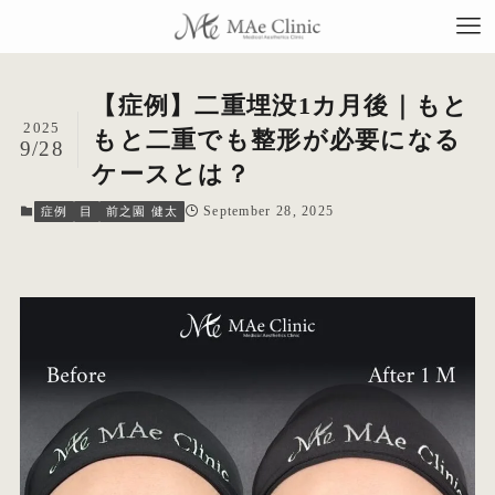
【症例】二重埋没1カ月後｜もと
2025
もと二重でも整形が必要になる
9/28
ケースとは？
TO
September 28, 2025
症例
目
前之園 健太
当
料
施
症
コ