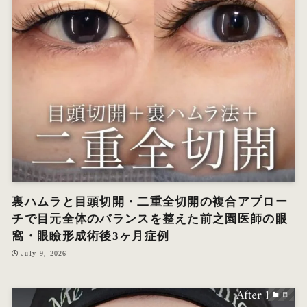
裏ハムラと目頭切開・二重全切開の複合アプロー
チで目元全体のバランスを整えた前之園医師の眼
窩・眼瞼形成術後3ヶ月症例
July 9, 2026
目