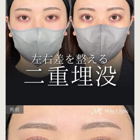
オ
エ
W