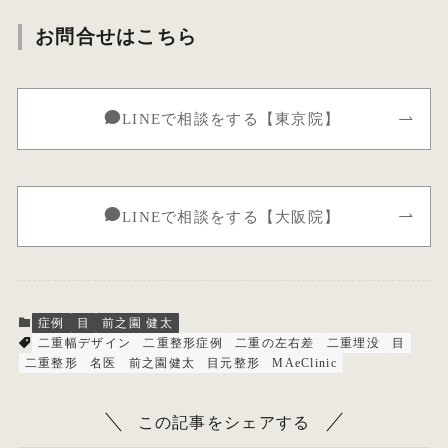
お問合せはこちら
LINEで相談をする【東京院】
LINEで相談をする【大阪院】
症例
目
前之園 健太
二重幅デザイン
二重整形症例
二重の左右差
二重埋没
目
二重整形
名医
前之園健太
目元整形
MAeClinic
この記事をシェアする