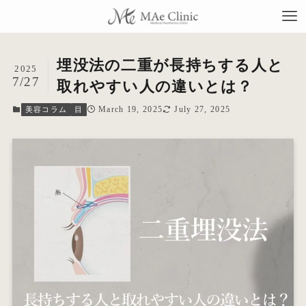
埋没法の二重が長持ちする人と
2025
7/27
取れやすい人の違いとは？
March 19, 2025
July 27, 2025
美容コラム
目
TO
当
料
施
症
コ