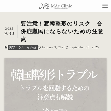
要注意！渡韓整形のリスク 合
2025
併症難民にならないための注意
9/30
点
TO
January 3, 2025
September 30, 2025
美容コラム
その他
当
料
施
症
コ