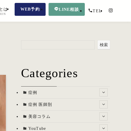
とは
WEB予約
LINE相談
TEL
ION
検索
Categories
症例
症例 医師別
美容コラム
YouTube