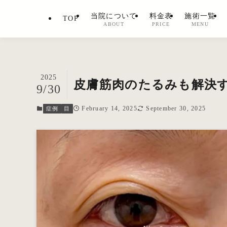
当院について
料金表
施術一覧
TOP
ABOUT
PRICE
MENU
2025
皮膚筋肉のたるみも解決す
9/30
February 14, 2025
September 30, 2025
症例
目