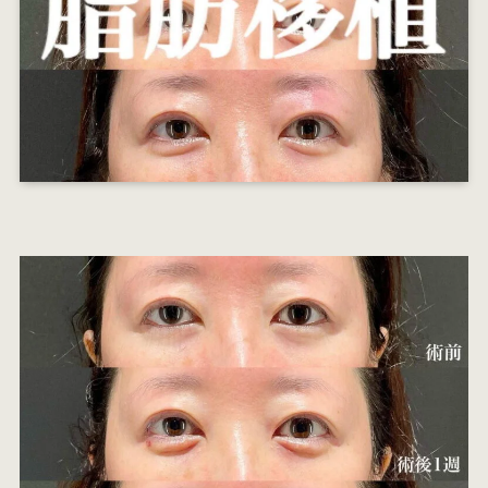
オ
エ
W