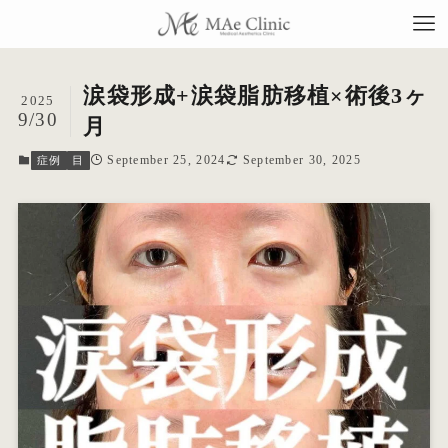
涙袋形成+涙袋脂肪移植×術後3ヶ
2025
9/30
月
September 25, 2024
September 30, 2025
症例
目
TO
当
料
施
症
コ