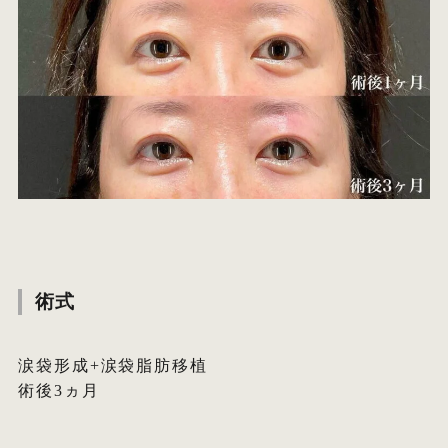
術式
涙袋形成+涙袋脂肪移植
術後3ヵ月