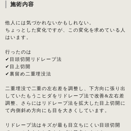
施術内容
他人には気づかれないかもしれない。
ちょっとした変化ですが、この変化を求めている人
はいます。
⁡
行ったのは
✔︎目頭切開リドレープ法
✔︎目上切開
✔︎裏留め二重埋没法
⁡
二重埋没で二重の左右差を調整し、下方向に張り出
していたもうこヒダをリドレープ法で改善&左右差
調整、さらにはリドレープ法を拡大した目上切開に
て内側斜め方向にも目を大きくしています。
⁡
リドレープ法はキズが最も目立ちにくい目頭切開