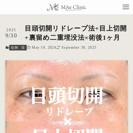
目頭切開リドレープ法+目上切開
2025
9/30
+裏留め二重埋没法×術後1ヶ月
May 19, 2024
September 30, 2025
症例
目
TO
当
料
施
症
コ