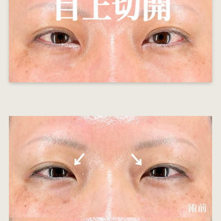
オ
エ
W