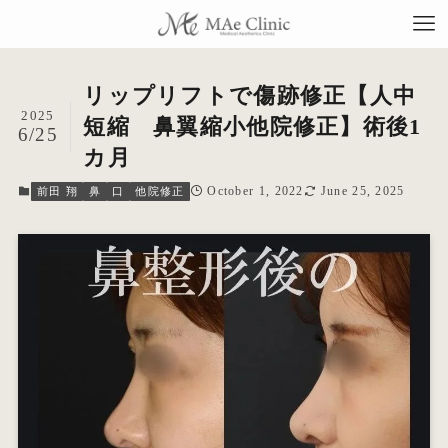
リップリフトで傷跡修正【人中
2025
短縮 鼻翼縮小他院修正】術後1
6/25
カ月
TO
October 1, 2022
June 25, 2025
前田 翔
鼻
口
他院修正
当
料
施
症
コ