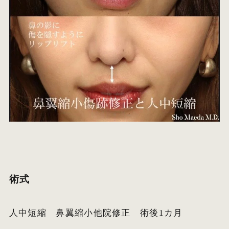
術式
人中短縮 鼻翼縮小他院修正 術後1カ月