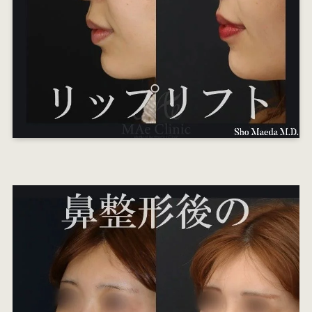
オ
エ
W