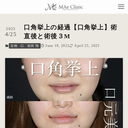
口角挙上の経過【口角挙上】術
2025
4/25
直後と術後３M
June 19, 2022
April 25, 2025
症例
口
前田 翔
TO
当
料
施
症
コ