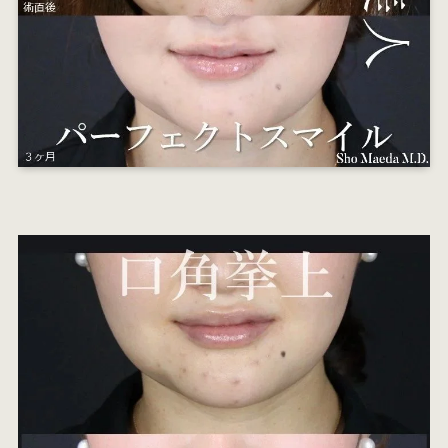
オ
エ
W