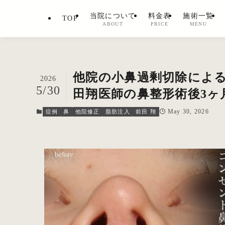
当院について
料金表
施術一覧
TOP
ABOUT
PRICE
MENU
他院の小鼻過剰切除によ
2026
5/30
田翔医師の鼻整形術後3ヶ
May 30, 2026
症例
鼻
他院修正
脂肪注入
前田 翔