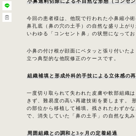
小鼻過剰切除による不自然な形態（コンセ
今回の患者様は、他院で行われた小鼻縮小術
鼻孔底（鼻の穴の土手）の自然な盛り上がり
いわゆる「コンセント鼻」の状態になってお
小鼻の付け根が顔面にベタッと張り付いたよ
立つ典型的な他院修正のケースです。
組織補填と形成外科的手技による立体感の
一度切り取られて失われた皮膚や軟部組織は
きず、難易度の高い再建技術を要します。 
の部位から移植して補填。残されたわずかな
で、消失していた「鼻の土手」の自然な丸み
周囲組織との調和と3ヶ月の定着経過