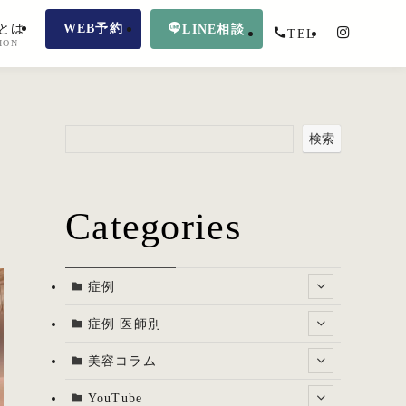
とは
WEB予約
LINE相談
TEL
ION
検索
Categories
症例
症例 医師別
美容コラム
YouTube