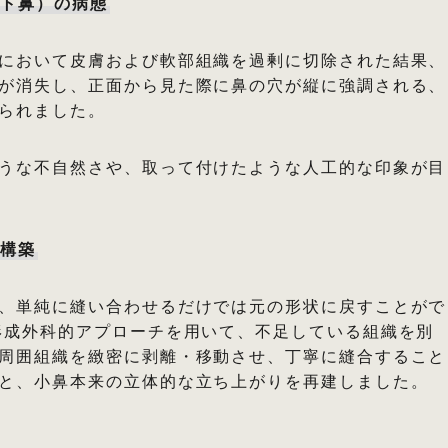
ント鼻）の病態
において皮膚および軟部組織を過剰に切除された結果、
が消失し、正面から見た際に鼻の穴が縦に強調される、
られました。
うな不自然さや、取って付けたような人工的な印象が目
再構築
、単純に縫い合わせるだけでは元の形状に戻すことがで
形成外科的アプローチを用いて、不足している組織を別
周囲組織を緻密に剥離・移動させ、丁寧に縫合すること
と、小鼻本来の立体的な立ち上がりを再建しました。