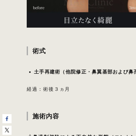
術式
土手再建術（他院修正・鼻翼基部および鼻
経過：術後３ヵ月
施術内容