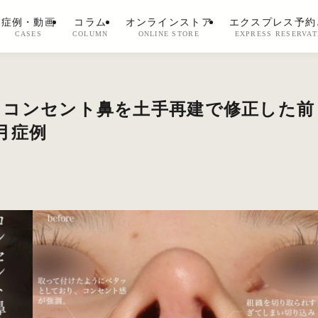
症例・動画
コラム
オンラインストア
エクスプレス予約
CASES
COLUMN
ONLINE STORE
EXPRESS RESERVAT
るコンセント鼻を土手再建で修正した前
月症例