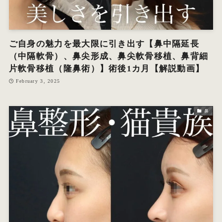
ご自身の魅力を最大限に引き出す【鼻中隔延長
（中隔軟骨）、鼻尖形成、鼻尖軟骨移植、鼻背細
片軟骨移植（隆鼻術）】術後1カ月【解説動画】
February 3, 2025
鼻