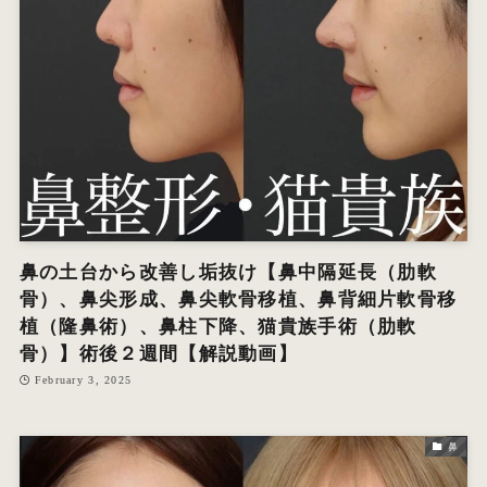
オ
エ
W
鼻の土台から改善し垢抜け【鼻中隔延長（肋軟
骨）、鼻尖形成、鼻尖軟骨移植、鼻背細片軟骨移
植（隆鼻術）、鼻柱下降、猫貴族手術（肋軟
骨）】術後２週間【解説動画】
February 3, 2025
鼻