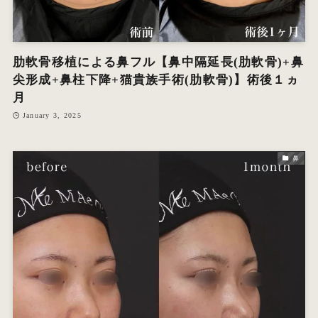
肋軟骨移植による鼻フル【鼻中隔延長(肋軟骨)+鼻
尖形成+鼻柱下降+猫貴族手術(肋軟骨)】術後１ヵ
月
January 3, 2025
鼻