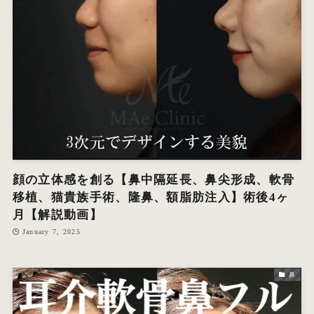
顔の立体感を創る【鼻中隔延長、鼻尖形成、軟骨
移植、猫貴族手術、隆鼻、額脂肪注入】術後4ヶ
月【解説動画】
January 7, 2025
鼻