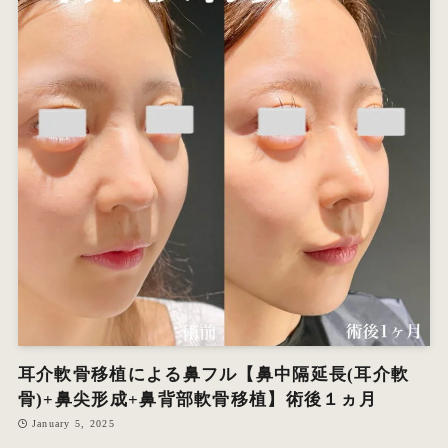
耳介軟骨移植による鼻フル【鼻中隔延長(耳介軟
骨)+鼻尖形成+鼻背部軟骨移植】術後１ヵ月
January 5, 2025