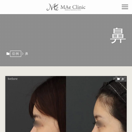
鼻
TO
症例
鼻
当
鼻
料
施
症
コ