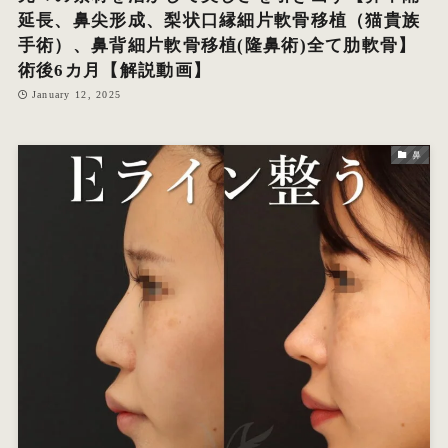
延長、鼻尖形成、梨状口縁細片軟骨移植（猫貴族
手術）、鼻背細片軟骨移植(隆鼻術)全て肋軟骨】
術後6カ月【解説動画】
January 12, 2025
鼻