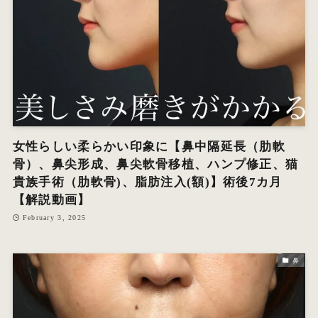
女性らしい柔らかい印象に【鼻中隔延長（肋軟
骨）、鼻尖形成、鼻尖軟骨移植、ハンプ修正、猫
貴族手術（肋軟骨)、脂肪注入(額)】術後7カ月
【解説動画】
February 3, 2025
鼻