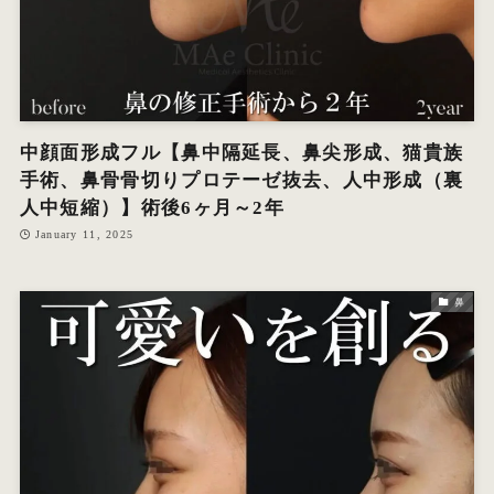
中顔面形成フル【鼻中隔延長、鼻尖形成、猫貴族
手術、鼻骨骨切りプロテーゼ抜去、人中形成（裏
人中短縮）】術後6ヶ月～2年
January 11, 2025
鼻