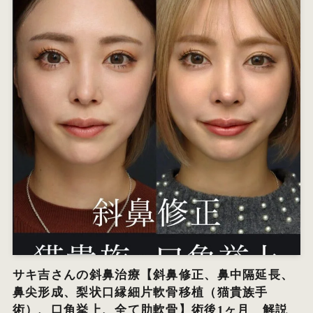
サキ吉さんの斜鼻治療【斜鼻修正、鼻中隔延長、
鼻尖形成、梨状口縁細片軟骨移植（猫貴族手
術）、口角挙上、全て肋軟骨】術後1ヶ月 解説