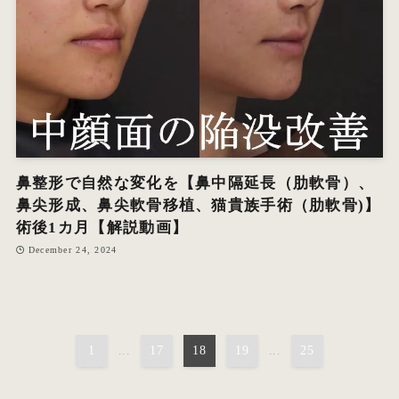
鼻整形で自然な変化を【鼻中隔延長（肋軟骨）、
鼻尖形成、︎鼻尖軟骨移植、︎猫貴族手術（肋軟骨)】
術後1カ月【解説動画】
December 24, 2024
1
...
17
18
19
...
25