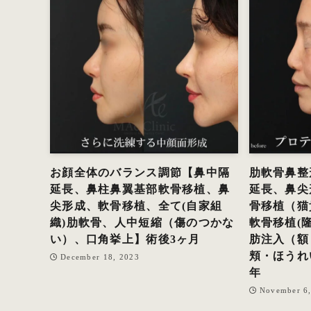
お顔全体のバランス調節【鼻中隔
肋軟骨鼻整
延長、鼻柱鼻翼基部軟骨移植、鼻
延長、鼻尖
尖形成、軟骨移植、全て(自家組
骨移植（猫
織)肋軟骨、人中短縮（傷のつかな
軟骨移植(
い）、口角挙上】術後3ヶ月
肪注入（額
頬・ほうれ
December 18, 2023
年
November 6