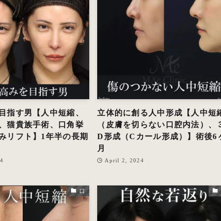
目指す男【人中短縮、
立体的に創る人中形成【人中短
、猫貴族手術、口角挙
（皮膚を切らない口腔内法）、
みリフト】1年半の長期
D形成（Cカール形成）】術後6
月
24
April 2, 2024
口