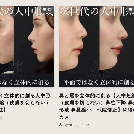
口
く立体的に創る人中形
鼻と唇を立体的に創る【人中短
縮（皮膚を切らない）
（皮膚を切らない）鼻柱下降 鼻
成】
形成 鼻翼縮小 他院修正】術後
カ月
23
April 27, 2023