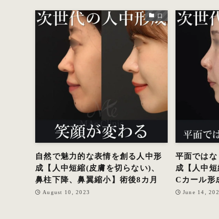
口
自然で魅力的な表情を創る人中形
平面ではな
成【人中短縮(皮膚を切らない)、
成【人中短
鼻柱下降、鼻翼縮小】術後8カ月
Cカール形
August 10, 2023
June 14, 20