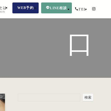
とは
WEB予約
LINE相談
TEL
ION
口
口
検索