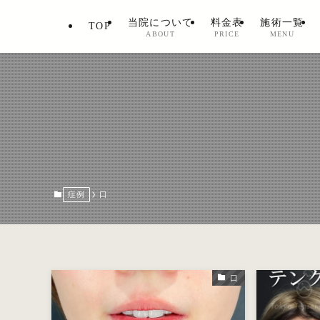
当院について
料金表
施術一覧
TOP
ABOUT
PRICE
MENU
症例
口
口