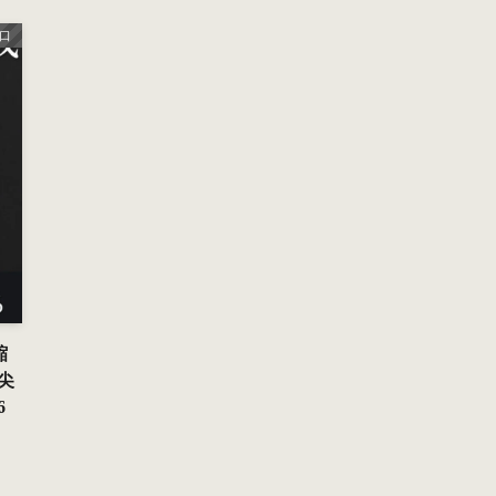
口
縮
尖
6