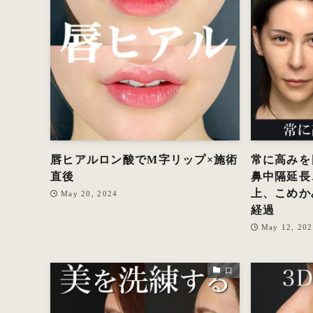
唇ヒアルロン酸でM字リップ×施術
常に高みを
直後
鼻中隔延長
上、こめか
May 20, 2024
経過
May 12, 20
口