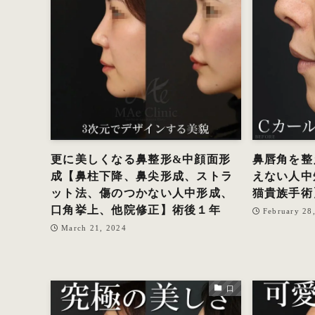
更に美しくなる鼻整形&中顔面形
鼻唇角を整
成【鼻柱下降、鼻尖形成、ストラ
えない人中
ット法、傷のつかない人中形成、
猫貴族手術
口角挙上、他院修正】術後１年
February 28
March 21, 2024
口