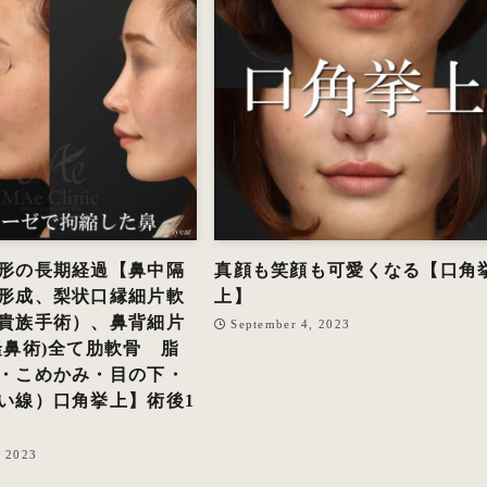
形の長期経過【鼻中隔
真顔も笑顔も可愛くなる【口角
形成、梨状口縁細片軟
上】
貴族手術）、鼻背細片
September 4, 2023
隆鼻術)全て肋軟骨 脂
・こめかみ・目の下・
い線）口角挙上】術後1
, 2023