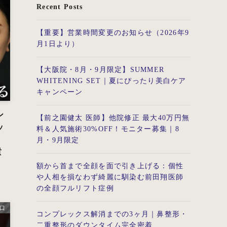
Recent Posts
【重要】営業時間変更のお知らせ（2026年9
月1日より）
【大阪院・8月・9月限定】SUMMER
WHITENING SET｜夏にぴったり美白ケア
キャンペーン
ン
【前之園健太 医師】他院修正 最大40万円無
ッ
料＆人気施術30%OFF！モニター募集｜8
月・9月限定
貴
額から首まで全顔を面で引き上げる：個性
や人相を損なわず綺麗に馴染む前田翔医師
の全顔フルリフト症例
口
コンプレックス解消までの3ヶ月｜鼻整形・
二重整形のダウンタイム完全密着