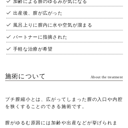
加齢による膣のゆるみが気になる
出産後、膣が広がった
オ
風呂上りに膣内に水や空気が溜まる
エ
パートナーに指摘された
W
手軽な治療が希望
施術について
About the treatment
プチ膣縮小とは、広がってしまった膣の入口や内腔
を狭くすることのできる施術です。
膣がゆるむ原因には加齢や出産などが挙げられま