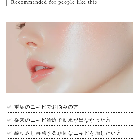
Recommended for people like this
オ
エ
W
重症のニキビでお悩みの方
従来のニキビ治療で効果が出なかった方
繰り返し再発する頑固なニキビを治したい方