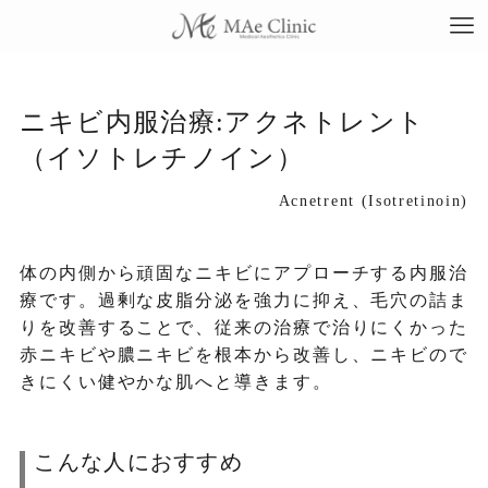
ニキビ内服治療:アクネトレント
（イソトレチノイン）
TO
Acnetrent (Isotretinoin)
当
体の内側から頑固なニキビにアプローチする内服治
料
療です。過剰な皮脂分泌を強力に抑え、毛穴の詰ま
りを改善することで、従来の治療で治りにくかった
赤ニキビや膿ニキビを根本から改善し、ニキビので
施
きにくい健やかな肌へと導きます。
症
こんな人におすすめ
コ