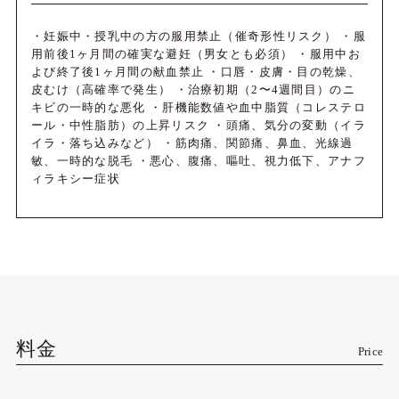
・妊娠中・授乳中の方の服用禁止（催奇形性リスク） ・服
用前後1ヶ月間の確実な避妊（男女とも必須） ・服用中お
よび終了後1ヶ月間の献血禁止 ・口唇・皮膚・目の乾燥、
皮むけ（高確率で発生） ・治療初期（2〜4週間目）のニ
キビの一時的な悪化 ・肝機能数値や血中脂質（コレステロ
ール・中性脂肪）の上昇リスク ・頭痛、気分の変動（イラ
イラ・落ち込みなど） ・筋肉痛、関節痛、鼻血、光線過
敏、一時的な脱毛 ・悪心、腹痛、嘔吐、視力低下、アナフ
ィラキシー症状
料金
Price